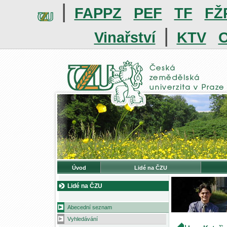
|
FAPPZ
PEF
TF
FŽ
|
Vinařství
KTV
O
Úvod
Lidé na ČZU
Lidé na ČZU
Abecední seznam
Vyhledávání