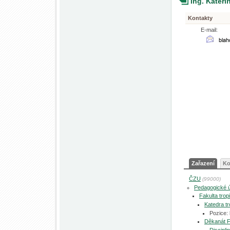
Ing. Kateř
Kontakty
E-mail:
Zařazení
Ko
ČZU
(99000)
Pedagogické 
Fakulta tro
Katedra tr
Pozice:
Děkanát 