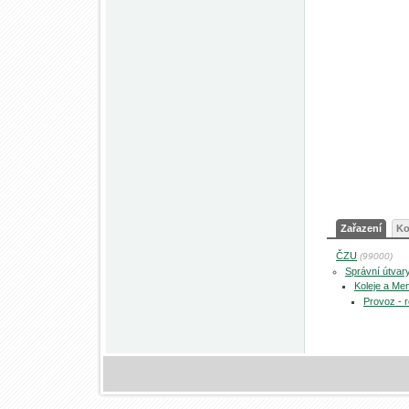
Zařazení
Ko
ČZU
(99000)
Správní útvar
Koleje a Me
Provoz - 