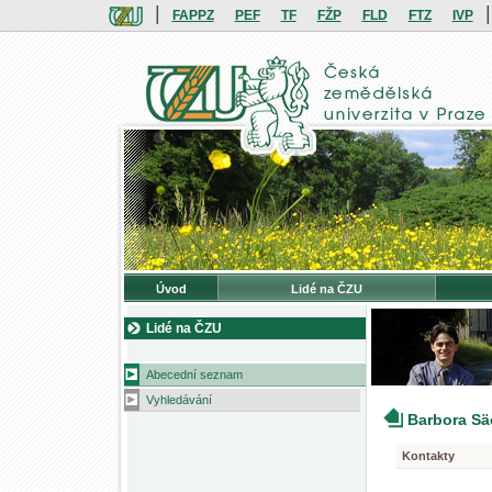
|
|
FAPPZ
PEF
TF
FŽP
FLD
FTZ
IVP
Úvod
Lidé na ČZU
Lidé na ČZU
Abecední seznam
Vyhledávání
Barbora S
Kontakty