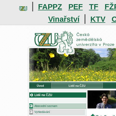
|
FAPPZ
PEF
TF
FŽ
|
Vinařství
KTV
O
Úvod
Lidé na ČZU
Lidé na ČZU
Abecední seznam
Vyhledávání