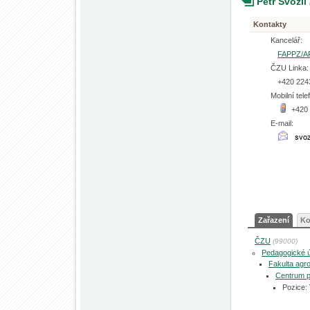
Petr Svozil
Kontakty
Kancelář:
FAPPZ/A
ČZU Linka:
+420 224
Mobilní tele
+420
E-mail:
Zařazení
Ko
ČZU
(99000)
Pedagogické 
Fakulta agro
Centrum p
Pozice: