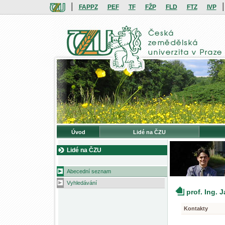
|
|
FAPPZ
PEF
TF
FŽP
FLD
FTZ
IVP
Úvod
Lidé na ČZU
Lidé na ČZU
Abecední seznam
Vyhledávání
prof. Ing. 
Kontakty