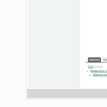
Zařazení
Ko
ČZU
(99000)
Akademické 
Vědecká ra