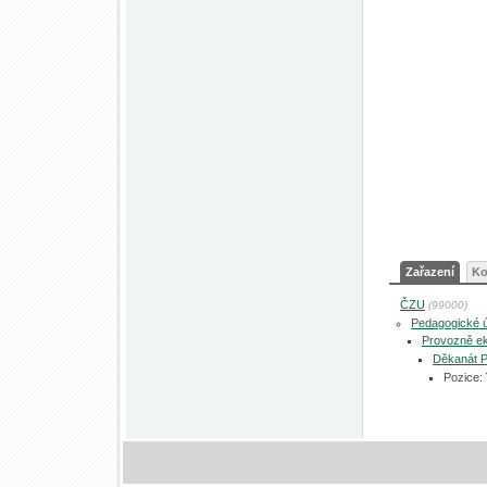
Zařazení
Ko
ČZU
(99000)
Pedagogické 
Provozně ek
Děkanát 
Pozice: