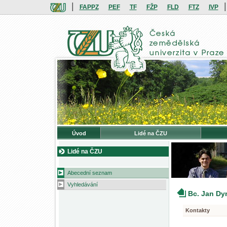
|
|
FAPPZ
PEF
TF
FŽP
FLD
FTZ
IVP
Úvod
Lidé na ČZU
Lidé na ČZU
Abecední seznam
Vyhledávání
Bc. Jan Dy
Kontakty