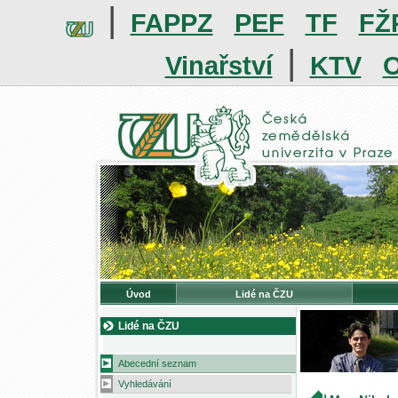
|
FAPPZ
PEF
TF
FŽ
|
Vinařství
KTV
O
Úvod
Lidé na ČZU
Lidé na ČZU
Abecední seznam
Vyhledávání