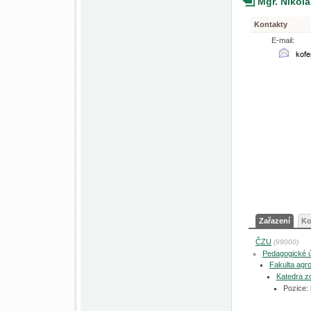
Mgr. Nikol
Kontakty
E-mail:
Zařazení
Ko
ČZU
(99000)
Pedagogické 
Fakulta agro
Katedra zo
Pozice: