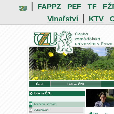
|
FAPPZ
PEF
TF
FŽ
|
Vinařství
KTV
O
Úvod
Lidé na ČZU
Lidé na ČZU
Abecední seznam
Vyhledávání