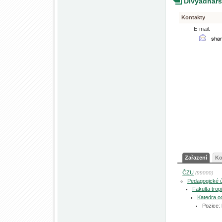
Divyadhars
Kontakty
E-mail:
Zařazení
Ko
ČZU
(99000)
Pedagogické 
Fakulta tro
Katedra o
Pozice: