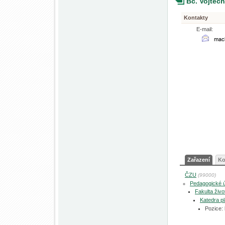
Bc. Vojtěc
Kontakty
E-mail:
Zařazení
Ko
ČZU
(99000)
Pedagogické 
Fakulta živo
Katedra pl
Pozice: