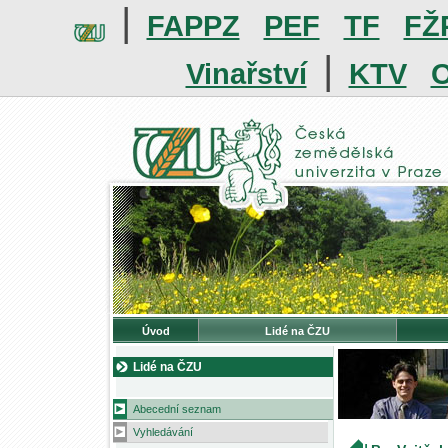
|
FAPPZ
PEF
TF
FŽ
|
Vinařství
KTV
O
Úvod
Lidé na ČZU
Lidé na ČZU
Abecední seznam
Vyhledávání