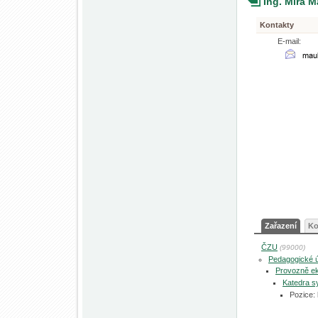
Ing. Mira 
Kontakty
E-mail:
Zařazení
Ko
ČZU
(99000)
Pedagogické 
Provozně ek
Katedra s
Pozice: