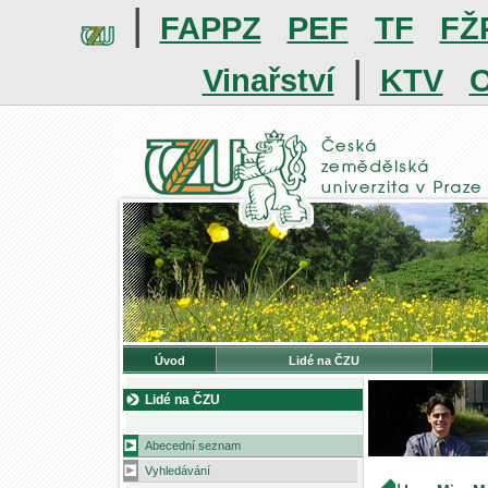
|
FAPPZ
PEF
TF
FŽ
|
Vinařství
KTV
O
Úvod
Lidé na ČZU
Lidé na ČZU
Abecední seznam
Vyhledávání