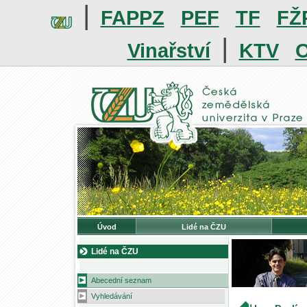
|
FAPPZ
PEF
TF
FŽ
|
Vinařství
KTV
O
Úvod
Lidé na ČZU
Lidé na ČZU
Abecední seznam
Vyhledávání