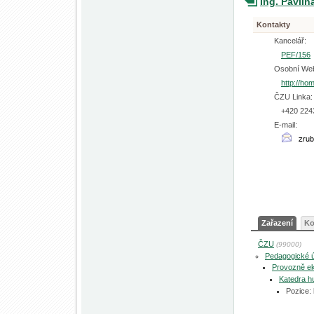
Ing. Pavlí
Kontakty
Kancelář:
PEF/156
Osobní We
http://ho
ČZU Linka:
+420 224
E-mail:
Zařazení
Ko
ČZU
(99000)
Pedagogické 
Provozně ek
Katedra h
Pozice: