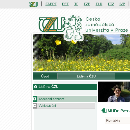
|
|
FAPPZ
PEF
TF
FŽP
FLD
FTZ
IVP
Úvod
Lidé na ČZU
Lidé na ČZU
Abecední seznam
Vyhledávání
MUDr. Petr
Kontakty