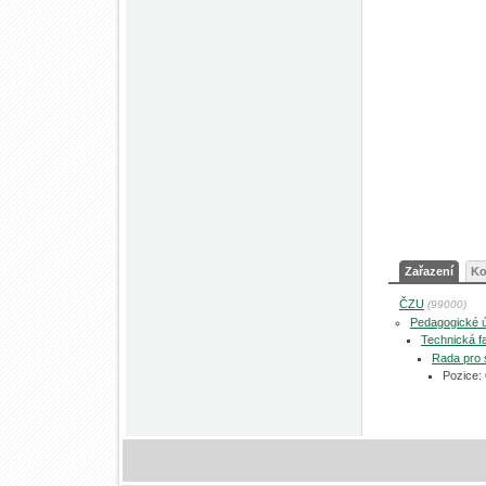
Zařazení
Ko
ČZU
(99000)
Pedagogické 
Technická fa
Rada pro 
Pozice: