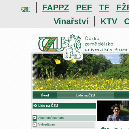
|
FAPPZ
PEF
TF
FŽ
|
Vinařství
KTV
O
Úvod
Lidé na ČZU
Lidé na ČZU
Abecední seznam
Vyhledávání