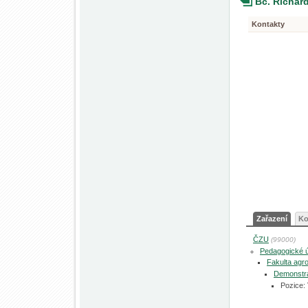
Bc. Richar
Kontakty
Zařazení
Ko
ČZU
(99000)
Pedagogické 
Fakulta agro
Demonstra
Pozice: