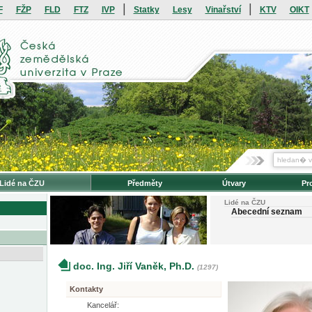
|
|
F
FŽP
FLD
FTZ
IVP
Statky
Lesy
Vinařství
KTV
OIKT
Lidé na ČZU
Předměty
Útvary
Pr
Lidé na ČZU
Abecední seznam
doc. Ing. Jiří Vaněk, Ph.D.
(1297)
Kontakty
Kancelář: