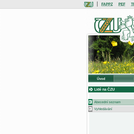
|
FAPPZ
PEF
T
Úvod
Lidé na ČZU
Abecední seznam
Vyhledávání