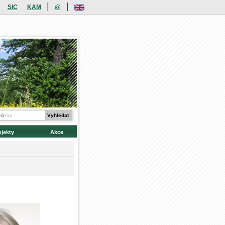
|
|
SIC
KAM
@
ojekty
Akce