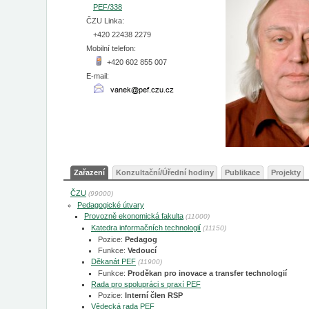
PEF/338
ČZU Linka:
+420 22438 2279
Mobilní telefon:
+420 602 855 007
E-mail:
Zařazení
Konzultační/Úřední hodiny
Publikace
Projekty
ČZU
(99000)
Pedagogické útvary
Provozně ekonomická fakulta
(11000)
Katedra informačních technologií
(11150)
Pozice:
Pedagog
Funkce:
Vedoucí
Děkanát PEF
(11900)
Funkce:
Proděkan pro inovace a transfer technologií
Rada pro spolupráci s praxí PEF
Pozice:
Interní člen RSP
Vědecká rada PEF