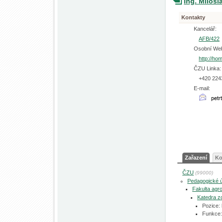
Ing. Milosl
Kontakty
Kancelář:
AFB/422
Osobní We
http://ho
ČZU Linka:
+420 224
E-mail:
Zařazení
Ko
ČZU
(99000)
Pedagogické 
Fakulta agro
Katedra zo
Pozice:
Funkce: