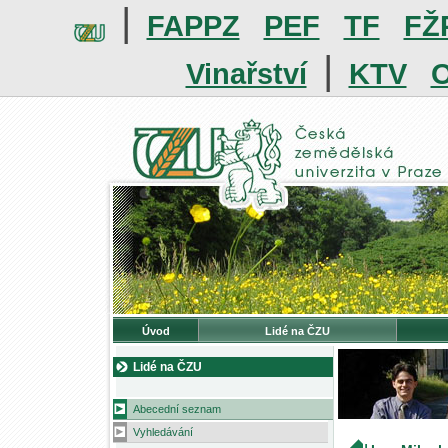
|
FAPPZ
PEF
TF
FŽ
|
Vinařství
KTV
O
Úvod
Lidé na ČZU
Lidé na ČZU
Abecední seznam
Vyhledávání