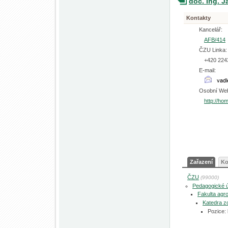
doc. Ing. J
Kontakty
Kancelář:
AFB/414
ČZU Linka:
+420 224
E-mail:
Osobní We
http://ho
Zařazení
Ko
ČZU
(99000)
Pedagogické 
Fakulta agro
Katedra zo
Pozice: