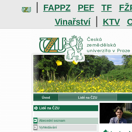
|
FAPPZ
PEF
TF
FŽ
|
Vinařství
KTV
O
Úvod
Lidé na ČZU
Lidé na ČZU
Abecední seznam
Vyhledávání