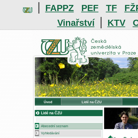
|
FAPPZ
PEF
TF
FŽ
|
Vinařství
KTV
O
Úvod
Lidé na ČZU
Lidé na ČZU
Abecední seznam
Vyhledávání