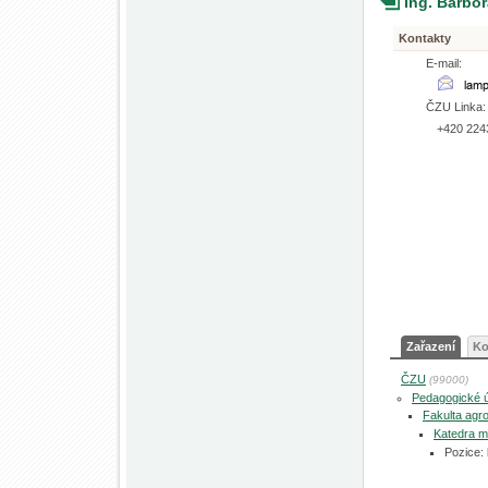
Ing. Barbo
Kontakty
E-mail:
ČZU Linka:
+420 224
Zařazení
Ko
ČZU
(99000)
Pedagogické 
Fakulta agro
Katedra mi
Pozice: