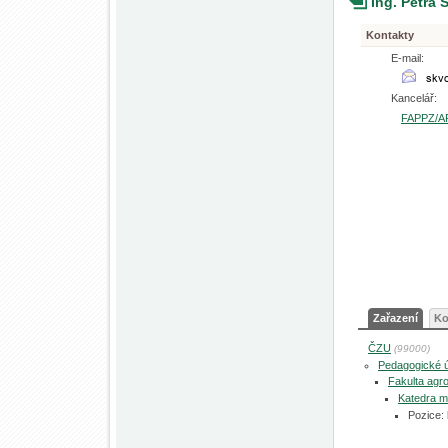
Ing. Petra 
Kontakty
E-mail:
Kancelář:
FAPPZ/A
Zařazení
Ko
ČZU
(99000)
Pedagogické 
Fakulta agro
Katedra mi
Pozice: