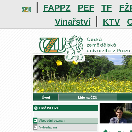
|
FAPPZ
PEF
TF
FŽ
|
Vinařství
KTV
O
Úvod
Lidé na ČZU
Lidé na ČZU
Abecední seznam
Vyhledávání