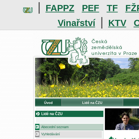
|
FAPPZ
PEF
TF
FŽ
|
Vinařství
KTV
O
Úvod
Lidé na ČZU
Lidé na ČZU
Abecední seznam
Vyhledávání