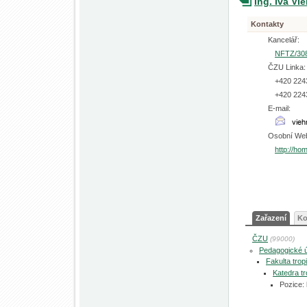
Ing. Iva V
Kontakty
Kancelář:
NFTZ/30
ČZU Linka:
+420 224
+420 224
E-mail:
Osobní We
http://ho
Zařazení
Ko
ČZU
(99000)
Pedagogické 
Fakulta tro
Katedra tr
Pozice: