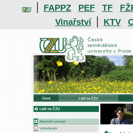
|
FAPPZ
PEF
TF
FŽ
|
Vinařství
KTV
O
Úvod
Lidé na ČZU
Lidé na ČZU
Abecední seznam
Vyhledávání