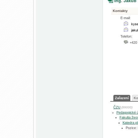
Ing. Jakub
Kontakty
E-mail:
Telefon:
+420
Zařazení
Ko
ČZU
(99000)
Pedagogické 
Fakulta živo
Katedra pl
Pozice: