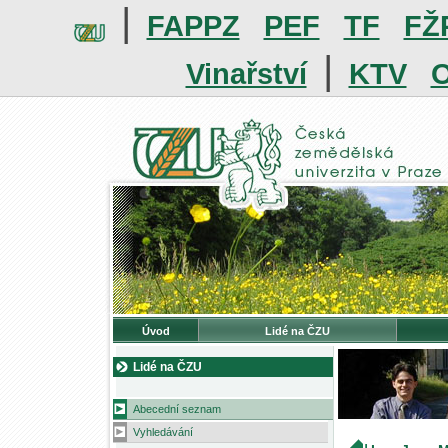
|
FAPPZ
PEF
TF
FŽ
|
Vinařství
KTV
O
Úvod
Lidé na ČZU
Lidé na ČZU
Abecední seznam
Vyhledávání