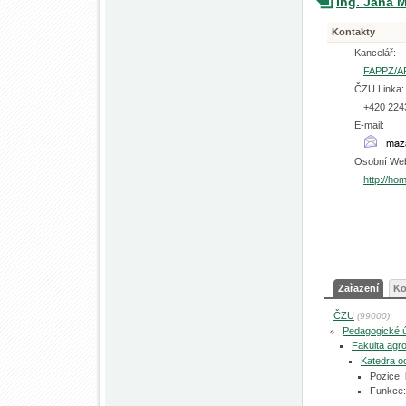
Ing. Jana 
Kontakty
Kancelář:
FAPPZ/A
ČZU Linka:
+420 224
E-mail:
Osobní We
http://h
Zařazení
Ko
ČZU
(99000)
Pedagogické 
Fakulta agro
Katedra oc
Pozice:
Funkce: