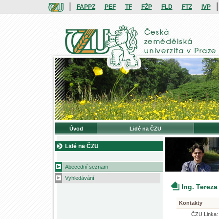
|
|
FAPPZ
PEF
TF
FŽP
FLD
FTZ
IVP
Úvod
Lidé na ČZU
Lidé na ČZU
Abecední seznam
Vyhledávání
Ing. Terez
Kontakty
ČZU Linka: