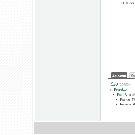
+420 224
Zařazení
Ko
ČZU
(99000)
Prorektoři
Point One
(
Pozice:
T
Funkce:
V