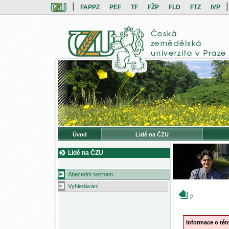
|
|
FAPPZ
PEF
TF
FŽP
FLD
FTZ
IVP
Úvod
Lidé na ČZU
Lidé na ČZU
Abecední seznam
Vyhledávání
()
Informace o té