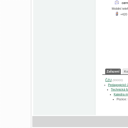
Mobilní tele
+420
Zařazení
Ko
ČZU
(99000)
Pedagogické 
Technická fa
Katedra me
Pozice: