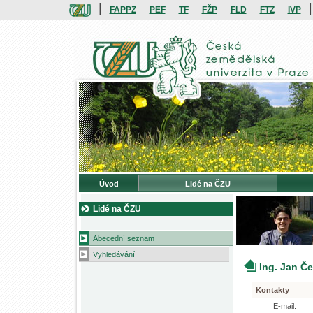
|
|
FAPPZ
PEF
TF
FŽP
FLD
FTZ
IVP
Úvod
Lidé na ČZU
Lidé na ČZU
Abecední seznam
Vyhledávání
Ing. Jan Č
Kontakty
E-mail: