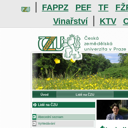
|
FAPPZ
PEF
TF
FŽ
|
Vinařství
KTV
O
Úvod
Lidé na ČZU
Lidé na ČZU
Abecední seznam
Vyhledávání