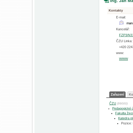
Ing. Jan M
Kontakty
E-mail:
Kancelář:
FZP3/N3
ČZU Linka:
+420 224
www:
WWW
Zařazení
Ko
ČZU
(99000)
Pedagogické 
Fakulta živo
Katedra pl
Pozice: