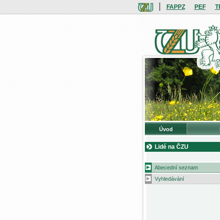
|
FAPPZ
PEF
T
Úvod
Lidé na ČZU
Abecední seznam
Vyhledávání