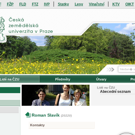
|
|
F
FŽP
FLD
FTZ
IVP
Statky
Lesy
Vinařství
KTV
OIKT
Lidé na ČZU
Předměty
Útvary
Pr
Lidé na ČZU
Abecední seznam
Roman Slavík
(20220)
Kontakty