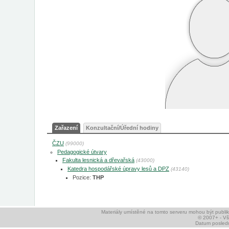
Zařazení
Konzultační/Úřední hodiny
ČZU
(99000)
Pedagogické útvary
Fakulta lesnická a dřevařská
(43000)
Katedra hospodářské úpravy lesů a DPZ
(43140)
Pozice:
THP
Materiály umístěné na tomto serveru mohou být publ
© 2007+ - V
Datum posledn