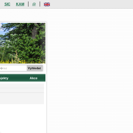
|
|
SIC
KAM
@
ojekty
Akce