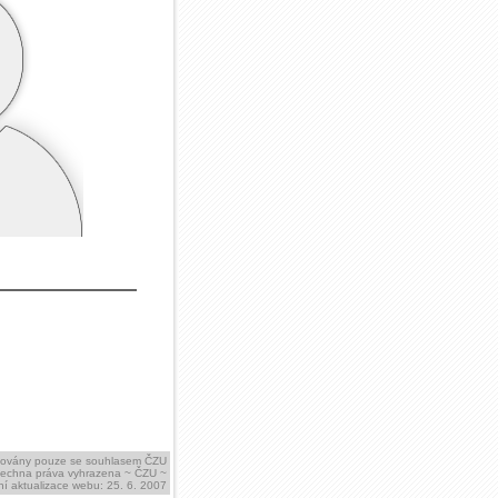
ikovány pouze se souhlasem ČZU
šechna práva vyhrazena ~ ČZU ~
í aktualizace webu: 25. 6. 2007