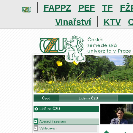
|
FAPPZ
PEF
TF
FŽ
|
Vinařství
KTV
O
Úvod
Lidé na ČZU
Lidé na ČZU
Abecední seznam
Vyhledávání