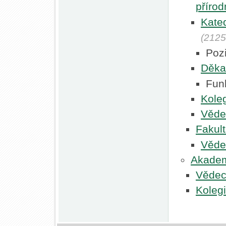
přírod
Kated
(2125
Poz
Děka
Fun
Kole
Věde
Fakult
Věde
Akadem
Vědec
Koleg