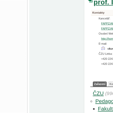
prof.
Kontakty
Kancelář:
FAPPZ/A
FAPPZ/A
Osobní We
http://ho
E-mail:
ČZU Linka:
+420 224
+420 224
Zařazení
Ko
ČZU
(99
Pedago
Fakult