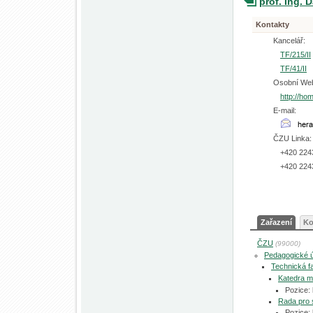
prof. Ing. 
Kontakty
Kancelář:
TF/215/II
TF/41/II
Osobní We
http://ho
E-mail:
ČZU Linka:
+420 224
+420 224
Zařazení
Ko
ČZU
(99000)
Pedagogické 
Technická fa
Katedra me
Pozice:
Rada pro 
Pozice: