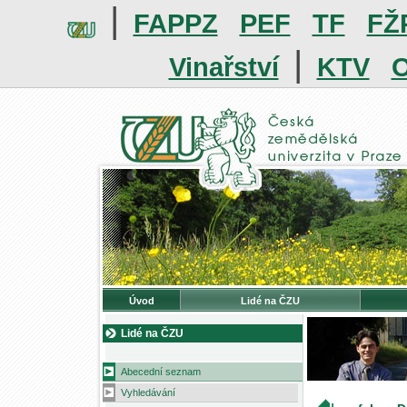
|
FAPPZ
PEF
TF
FŽ
|
Vinařství
KTV
O
Úvod
Lidé na ČZU
Lidé na ČZU
Abecední seznam
Vyhledávání