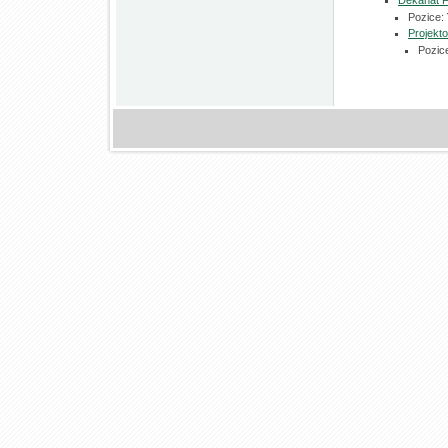
Děkanát 
Pozice:
Projekt
Pozic