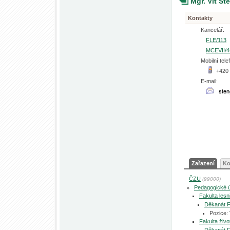
Mgr. Vít Št
Kontakty
Kancelář:
FLE/113
MCEVII/4
Mobilní tele
+420
E-mail:
Zařazení
Ko
ČZU
(99000)
Pedagogické 
Fakulta les
Děkanát 
Pozice:
Fakulta živo