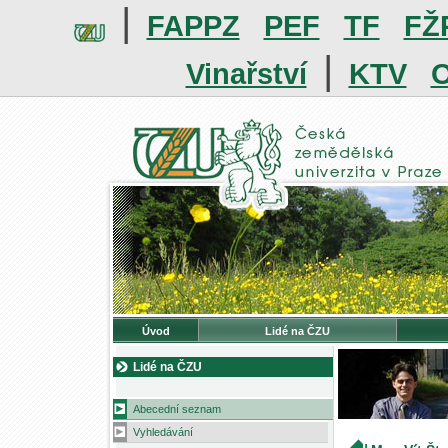
|
FAPPZ
PEF
TF
FŽ
|
Vinařství
KTV
O
Úvod
Lidé na ČZU
Lidé na ČZU
Abecední seznam
Vyhledávání