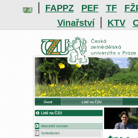
|
FAPPZ
PEF
TF
FŽ
|
Vinařství
KTV
O
Úvod
Lidé na ČZU
Lidé na ČZU
Abecední seznam
Vyhledávání