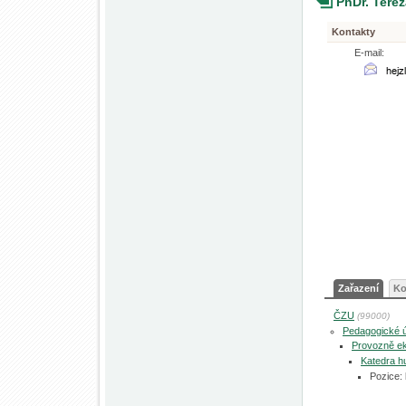
PhDr. Terez
Kontakty
E-mail:
Zařazení
Ko
ČZU
(99000)
Pedagogické 
Provozně ek
Katedra h
Pozice: