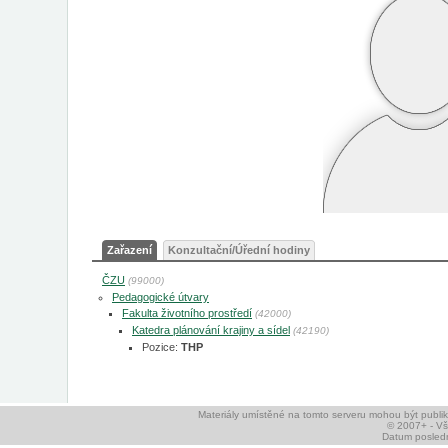
Zařazení
Konzultační/Úřední hodiny
ČZU
(99000)
Pedagogické útvary
Fakulta životního prostředí
(42000)
Katedra plánování krajiny a sídel
(42190)
Pozice:
THP
Materiály umístěné na tomto serveru mohou být publ
© 2007+ - V
Datum posledn