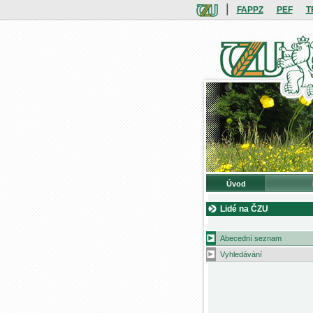
|
FAPPZ
PEF
T
Úvod
Lidé na ČZU
Abecední seznam
Vyhledávání