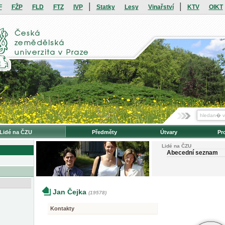
|
|
F
FŽP
FLD
FTZ
IVP
Statky
Lesy
Vinařství
KTV
OIKT
Lidé na ČZU
Předměty
Útvary
Pr
Lidé na ČZU
Abecední seznam
Jan Čejka
(19578)
Kontakty