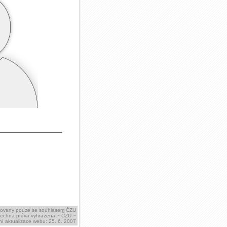
ikovány pouze se souhlasem ČZU
šechna práva vyhrazena ~ ČZU ~
í aktualizace webu: 25. 6. 2007