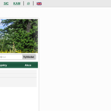
|
|
SIC
KAM
@
ojekty
Akce