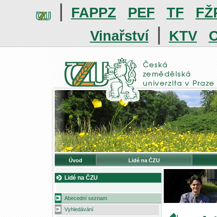
|
FAPPZ
PEF
TF
FŽ
|
Vinařství
KTV
O
Úvod
Lidé na ČZU
Lidé na ČZU
Abecední seznam
Vyhledávání