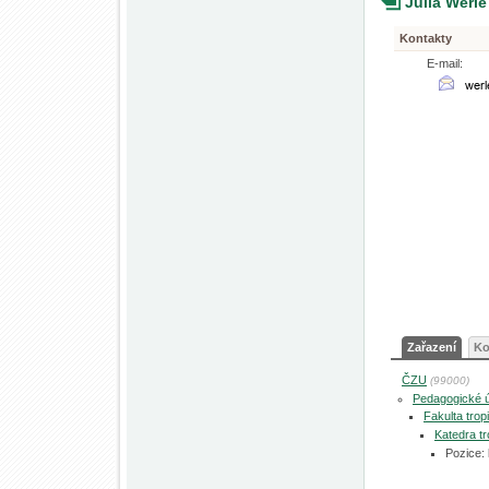
Julia Werl
Kontakty
E-mail:
Zařazení
Ko
ČZU
(99000)
Pedagogické 
Fakulta tro
Katedra tr
Pozice: