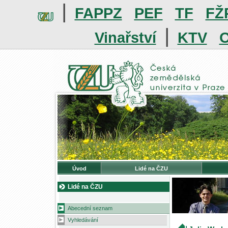
|
FAPPZ
PEF
TF
FŽ
|
Vinařství
KTV
O
Úvod
Lidé na ČZU
Lidé na ČZU
Abecední seznam
Vyhledávání