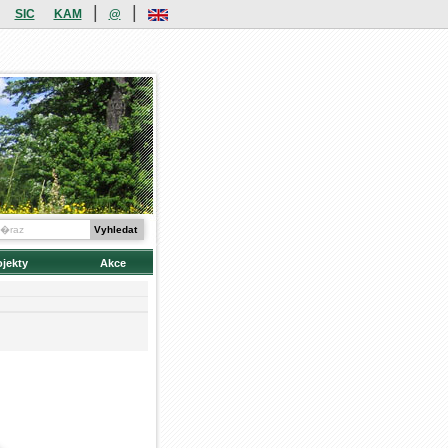
|
|
SIC
KAM
@
ojekty
Akce