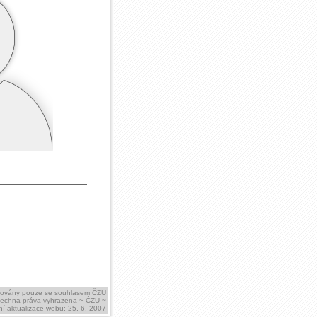
ikovány pouze se souhlasem ČZU
šechna práva vyhrazena ~ ČZU ~
í aktualizace webu: 25. 6. 2007