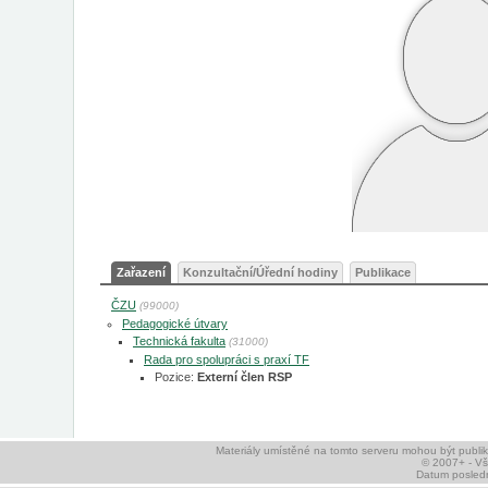
Zařazení
Konzultační/Úřední hodiny
Publikace
ČZU
(99000)
Pedagogické útvary
Technická fakulta
(31000)
Rada pro spolupráci s praxí TF
Pozice:
Externí člen RSP
Materiály umístěné na tomto serveru mohou být publ
© 2007+ - V
Datum posledn