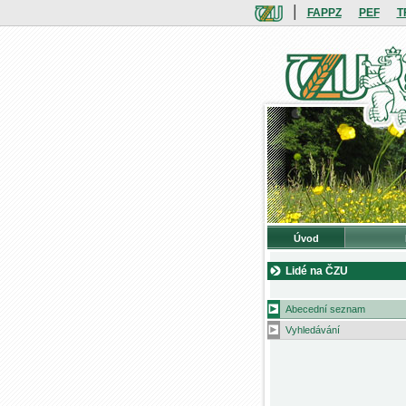
|
FAPPZ
PEF
T
Úvod
Lidé na ČZU
Abecední seznam
Vyhledávání