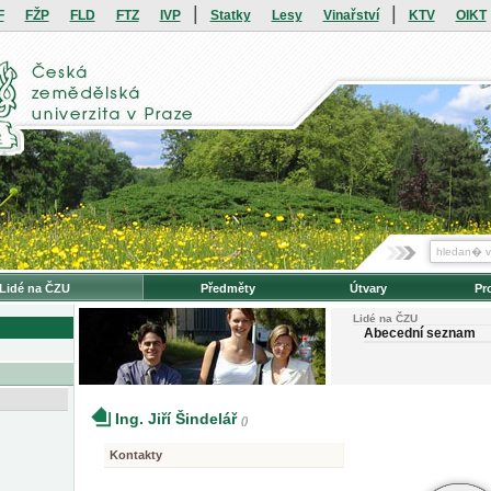
|
|
F
FŽP
FLD
FTZ
IVP
Statky
Lesy
Vinařství
KTV
OIKT
Lidé na ČZU
Předměty
Útvary
Pr
Lidé na ČZU
Abecední seznam
Ing. Jiří Šindelář
()
Kontakty