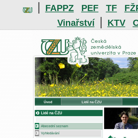
|
FAPPZ
PEF
TF
FŽ
|
Vinařství
KTV
O
Úvod
Lidé na ČZU
Lidé na ČZU
Abecední seznam
Vyhledávání