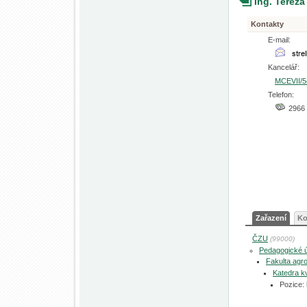
Ing. Tereza
Kontakty
E-mail:
Kancelář:
MCEVII/5
Telefon:
2966
Zařazení
Ko
ČZU
(99000)
Pedagogické 
Fakulta agro
Katedra kv
Pozice: