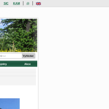
|
|
SIC
KAM
@
ojekty
Akce