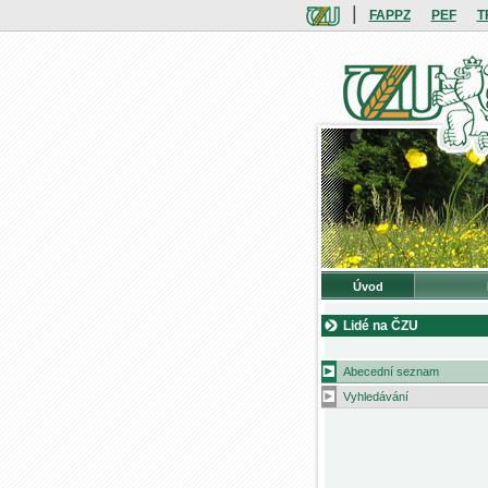
|
FAPPZ
PEF
T
Úvod
Lidé na ČZU
Abecední seznam
Vyhledávání