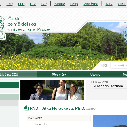
|
|
F
FŽP
FLD
FTZ
IVP
Statky
Lesy
Vinařství
KTV
OIKT
Lidé na ČZU
Předměty
Útvary
Pr
Lidé na ČZU
Abecední seznam
RNDr. Jitka Horáčková, Ph.D.
(11593)
Kontakty
Kancelář: