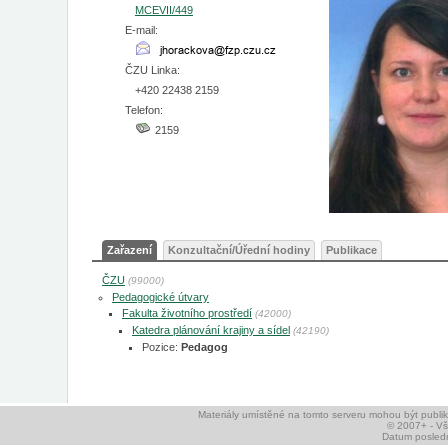
MCEVII/449
E-mail:
ČZU Linka:
+420 22438 2159
Telefon:
2159
Zařazení
Konzultační/Úřední hodiny
Publikace
ČZU
(99000)
Pedagogické útvary
Fakulta životního prostředí
(42000)
Katedra plánování krajiny a sídel
(42190)
Pozice:
Pedagog
Materiály umístěné na tomto serveru mohou být publ
© 2007+ - V
Datum posledn