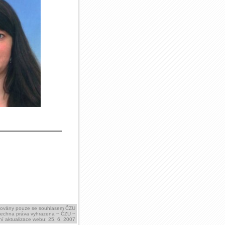
ikovány pouze se souhlasem ČZU
šechna práva vyhrazena ~ ČZU ~
í aktualizace webu: 25. 6. 2007