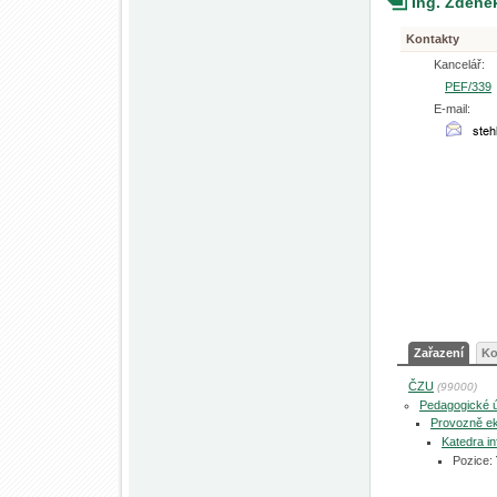
Ing. Zdeně
Kontakty
Kancelář:
PEF/339
E-mail:
Zařazení
Ko
ČZU
(99000)
Pedagogické 
Provozně ek
Katedra in
Pozice: