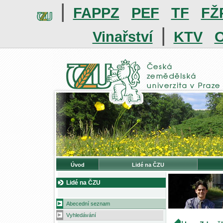
|
FAPPZ
PEF
TF
FŽ
|
Vinařství
KTV
O
Úvod
Lidé na ČZU
Lidé na ČZU
Abecední seznam
Vyhledávání