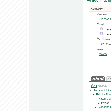
doc. Ing. 
Kontakty
Kancelář:
MCEV/33
E-mail:
ČZU Linka:
+420 224
www:
WWW
Zařazení
Ko
ČZU
(99000)
Pedagogické 
Fakulta živo
Katedra e
Pozice:
Vědecká 