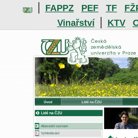
|
FAPPZ
PEF
TF
FŽ
|
Vinařství
KTV
O
Úvod
Lidé na ČZU
Lidé na ČZU
Abecední seznam
Vyhledávání