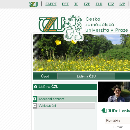
|
|
FAPPZ
PEF
TF
FŽP
FLD
FTZ
IVP
Úvod
Lidé na ČZU
Lidé na ČZU
Abecední seznam
Vyhledávání
JUDr. Lenk
Kontakty
E-mail: