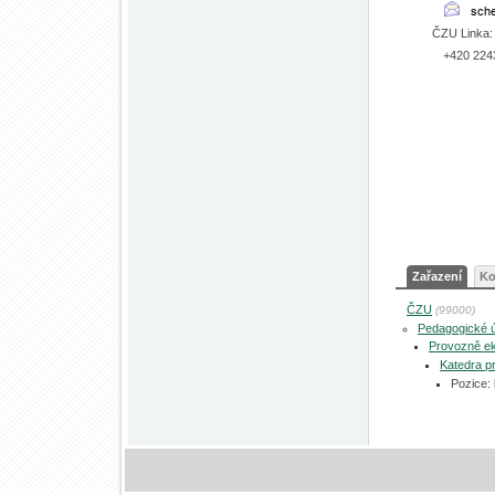
ČZU Linka:
+420 224
Zařazení
Ko
ČZU
(99000)
Pedagogické 
Provozně ek
Katedra p
Pozice: