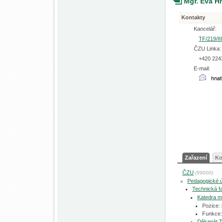
Mgr. Eva H
Kontakty
Kancelář:
TF/219/III
ČZU Linka:
+420 224
E-mail:
Zařazení
Ko
ČZU
(99000)
Pedagogické 
Technická fa
Katedra m
Pozice:
Funkce:
Děkanát 