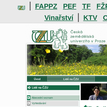
|
FAPPZ
PEF
TF
FŽ
|
Vinařství
KTV
O
Úvod
Lidé na ČZU
Lidé na ČZU
Abecední seznam
Vyhledávání