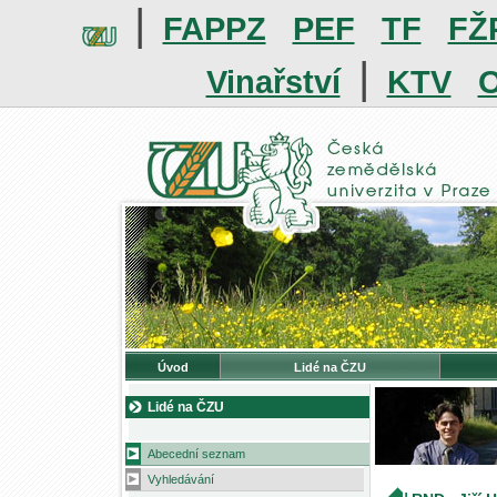
|
FAPPZ
PEF
TF
FŽ
|
Vinařství
KTV
O
Úvod
Lidé na ČZU
Lidé na ČZU
Abecední seznam
Vyhledávání