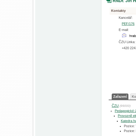
RNDr. Jiří 
Kontakty
Kancelář:
PEF/176
E-mail:
ČZU Linka:
+420 224
Zařazení
Ko
ČZU
(99000)
Pedagogické 
Provozně ek
Katedra h
Pozice:
Pozice: