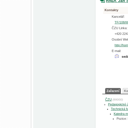
RNDr. Jan 
Kontakty
Kancelář:
TF/108/III
ČZU Linka:
+420 224
Osobní We
http://ho
E-mail:
Zařazení
Ko
ČZU
(99000)
Pedagogické 
Technická fa
Katedra m
Pozice: