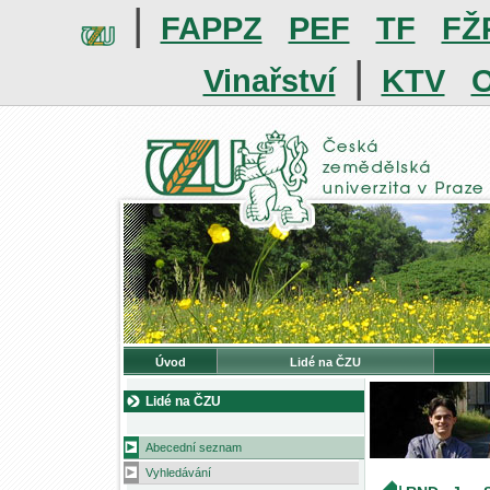
|
FAPPZ
PEF
TF
FŽ
|
Vinařství
KTV
O
Úvod
Lidé na ČZU
Lidé na ČZU
Abecední seznam
Vyhledávání