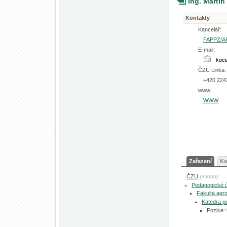
Ing. Martin
Kontakty
Kancelář:
FAPPZ/A
E-mail:
ČZU Linka:
+420 224
www:
WWW
Zařazení
Ko
ČZU
(99000)
Pedagogické 
Fakulta agro
Katedra p
Pozice: