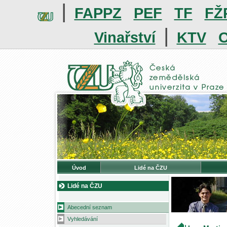
|
FAPPZ
PEF
TF
FŽ
|
Vinařství
KTV
O
Úvod
Lidé na ČZU
Lidé na ČZU
Abecední seznam
Vyhledávání