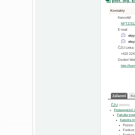
prof. Ing. 
Kontakty
Kancelář:
NFTZ/31
E-mail:
ČZU Linka:
+420 224
Osobní We
http://ho
Zařazení
Ko
ČZU
(99000)
Pedagogické 
Fakulta tro
Katedra tr
Pozice:
Funkce:
Funkce: