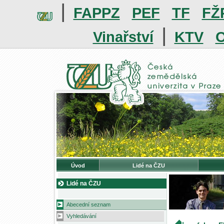
|
FAPPZ
PEF
TF
FŽ
|
Vinařství
KTV
O
Úvod
Lidé na ČZU
Lidé na ČZU
Abecední seznam
Vyhledávání