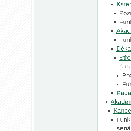
Kate
Poz
Fun
Akad
Fun
Děka
Stře
(119
Po
Fu
Rada
Akadem
Kance
Funk
sená