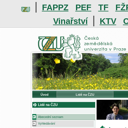
|
FAPPZ
PEF
TF
FŽ
|
Vinařství
KTV
O
Úvod
Lidé na ČZU
Lidé na ČZU
Abecední seznam
Vyhledávání