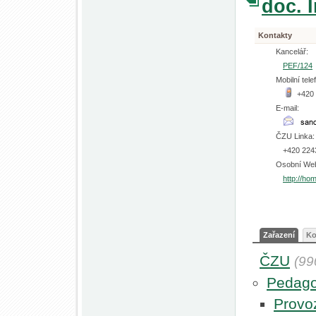
doc. 
Kontakty
Kancelář:
PEF/124
Mobilní tele
+420
E-mail:
ČZU Linka:
+420 224
Osobní We
http://ho
Zařazení
Ko
ČZU
(99
Pedago
Provo