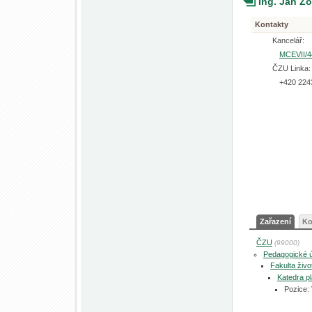
Ing. Jan Z
Kontakty
Kancelář:
MCEVII/4
ČZU Linka:
+420 224
Zařazení
Ko
ČZU
(99000)
Pedagogické 
Fakulta živo
Katedra pl
Pozice: