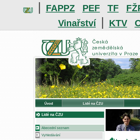
|
FAPPZ
PEF
TF
FŽ
|
Vinařství
KTV
O
Úvod
Lidé na ČZU
Lidé na ČZU
Abecední seznam
Vyhledávání