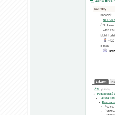
Jana Břez
Kontakty
Kancelář:
NFTZ/30
ČZU Linka:
+420 224
Mobilní tele
+420
E-mail:
Zařazení
Ko
ČZU
(99000)
Pedagogické 
Fakulta tro
Katedra tr
Pozice:
Funkce:
Funkce: