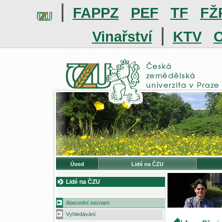
|
FAPPZ
PEF
TF
FŽ
|
Vinařství
KTV
O
Úvod
Lidé na ČZU
Lidé na ČZU
Abecední seznam
Vyhledávání