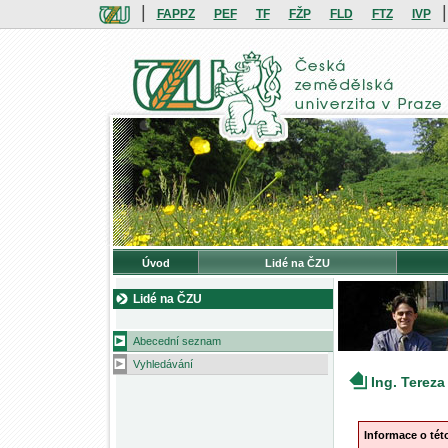
|
|
FAPPZ
PEF
TF
FŽP
FLD
FTZ
IVP
Úvod
Lidé na ČZU
Lidé na ČZU
Abecední seznam
Vyhledávání
Ing. Terez
Informace o té