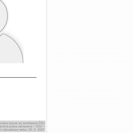
ikovány pouze se souhlasem ČZU
šechna práva vyhrazena ~ ČZU ~
í aktualizace webu: 25. 6. 2007