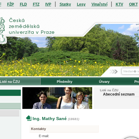
|
|
F
FŽP
FLD
FTZ
IVP
Statky
Lesy
Vinařství
KTV
OIKT
Lidé na ČZU
Předměty
Útvary
Pr
Lidé na ČZU
Abecední seznam
Ing. Mathy Sané
(18681)
Kontakty
E-mail: