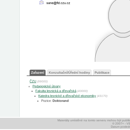
Zařazení
Konzultační/Úřední hodiny
Publikace
ČZU
(99000)
Pedagogické útvary
Fakulta lesnická a dřevařská
(43000)
Katedra lesnické a dřevařské ekonomiky
(43170)
Pozice:
Doktorand
Materiály umístěné na tomto serveru mohou být publ
© 2007+ - V
Datum posledn