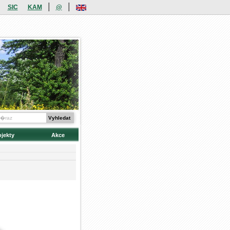
|
|
SIC
KAM
@
ojekty
Akce