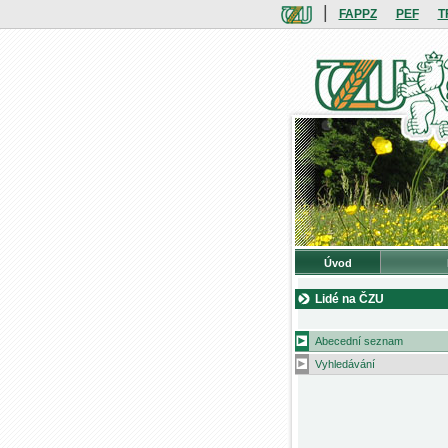
|
FAPPZ
PEF
T
Úvod
Lidé na ČZU
Abecední seznam
Vyhledávání