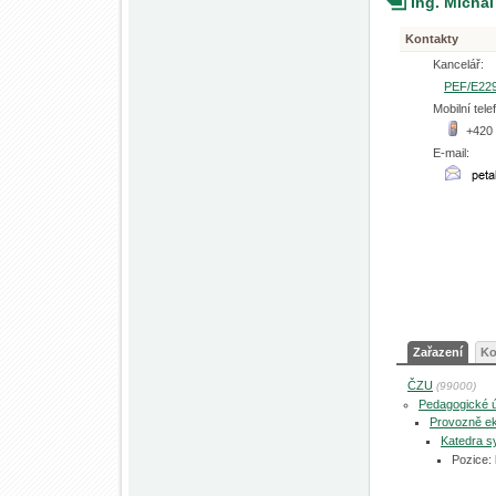
Ing. Michal
Kontakty
Kancelář:
PEF/E22
Mobilní tele
+420
E-mail:
Zařazení
Ko
ČZU
(99000)
Pedagogické 
Provozně ek
Katedra s
Pozice: