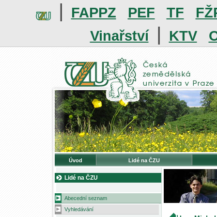
|
FAPPZ
PEF
TF
FŽ
|
Vinařství
KTV
O
Úvod
Lidé na ČZU
Lidé na ČZU
Abecední seznam
Vyhledávání