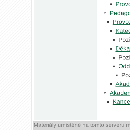
Provo
Pedago
Provo
Kate
Poz
Děka
Poz
Odd
Po
Akad
Akadem
Kance
Materiály umístěné na tomto serveru