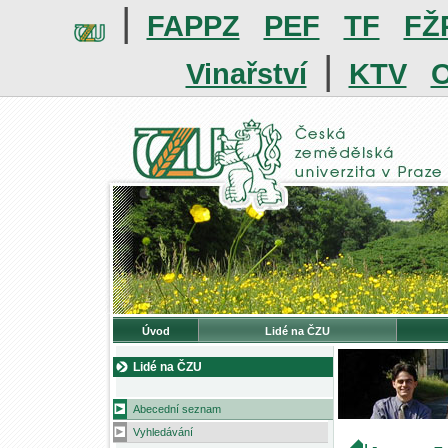
|
FAPPZ
PEF
TF
FŽ
|
Vinařství
KTV
O
Úvod
Lidé na ČZU
Lidé na ČZU
Abecední seznam
Vyhledávání