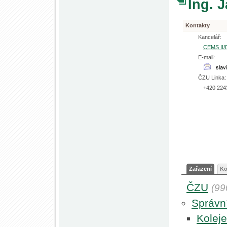
Ing. 
Kontakty
Kancelář:
CEMS II/
E-mail:
ČZU Linka:
+420 224
Zařazení
Ko
ČZU
(99
Správní
Kolej